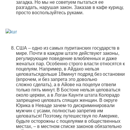
загадка. Но мы не советуем пытаться ее
разгадать, нарушая закон. Заказав в кафе курицу,
просто воспользуйтесь руками.
США – одно из самых пуританских государств в
мире. Почти в каждом штате действуют законы,
регулирующие поведение влюбленных и даже
женатых пар. Особенно строго власти относятся к
поцелуям. Например, в Айдахо нельзя
целоватьсядольше 18минут подряд без остановки
(впрочем, и без запрета это довольно
сложно сделать), а в Айове на поцелуи отвели
только пять минут. В Бостоне нельзя целоваться
около церкви, а в Логан Каунти штата Колорадо
запрещено целовать спящих женщин. В округе
Юрика в Неваде зачем-то дискриминировали
мужчин с усами, полностью запретив им
целоваться!
Поэтому, путешествуя по Америке,
будьте осторожны с поцелуями в общественных
местах, – в местном списке законов обязательно