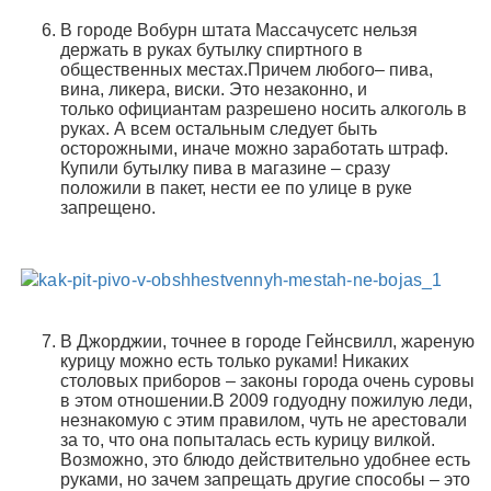
В городе Вобурн штата Массачусетс нельзя
держать в руках бутылку спиртного в
общественных местах.Причем любого– пива,
вина, ликера, виски. Это незаконно, и
только официантам разрешено носить алкоголь в
руках. А всем остальным следует быть
осторожными, иначе можно заработать штраф.
Купили бутылку пива в магазине – сразу
положили в пакет, нести ее по улице в руке
запрещено.
В Джорджии, точнее в городе Гейнсвилл, жареную
курицу можно есть только руками! Никаких
столовых приборов – законы города очень суровы
в этом отношении.В 2009 годуодну пожилую леди,
незнакомую с этим правилом, чуть не арестовали
за то, что она попыталась есть курицу вилкой.
Возможно, это блюдо действительно удобнее есть
руками, но зачем запрещать другие способы – это