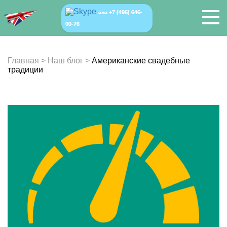
+7 (495) 646-
или
00-76
Главная
>
Наш блог
>
Американские свадебные
традиции