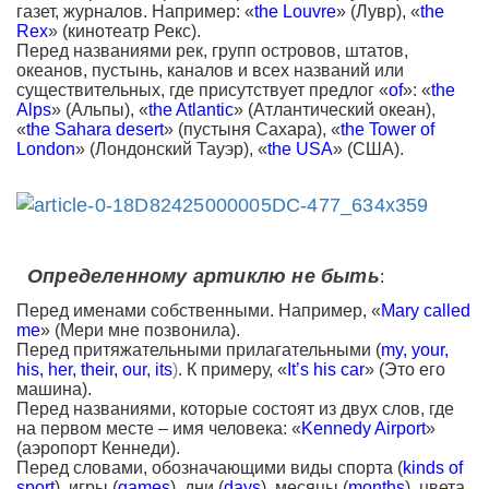
газет, журналов. Например: «
the Louvre
» (Лувр), «
the
Rex
» (кинотеатр Рекс).
Перед названиями рек, групп островов, штатов,
океанов, пустынь, каналов и всех названий или
существительных, где присутствует предлог «
of
»: «
the
Alps
» (Альпы), «
the Atlantic
» (Атлантический океан),
«
the Sahara desert
» (пустыня Сахара), «
the Tower of
London
» (Лондонский Тауэр), «
the USA
» (США).
Определенному артиклю не быть
:
Перед именами собственными. Например, «
Mary called
me
» (Мери мне позвонила).
Перед притяжательными прилагательными (
my, your,
his, her, their, our, its
)
. К примеру, «
It’s his car
» (Это его
машина).
Перед названиями, которые состоят из двух слов, где
на первом месте – имя человека: «
Kennedy Airport
»
(аэропорт Кеннеди).
Перед словами, обозначающими виды спорта (
kinds of
sport
), игры (
games
), дни (
days
), месяцы (
months
), цвета