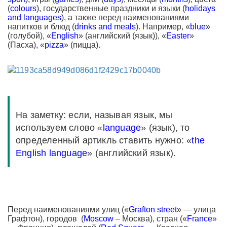
(
colours
), государственные праздники и языки (
holidays
and languages
), а также перед наименованиями
напитков и блюд (
drinks and meals
). Например, «
blue
»
(голубой), «
English
» (английский (язык)), «
Easter
»
(Пасха), «
pizza
» (пицца).
На заметку: если, называя язык, мы
используем слово «
language
» (язык), то
определенный артикль ставить нужно: «
the
English language
» (английский язык).
Перед наименованиями улиц («
Grafton street
» — улица
Графтон), городов (
Moscow
– Москва), стран («
France
»