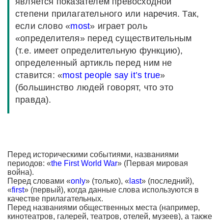
является показателем превосходной
степени прилагательного или наречия. Так,
если слово «
most
» играет роль
«определителя» перед существительным
(т.е. имеет определительную функцию),
определенный артикль перед ним не
ставится: «
most people say it’s true
»
(большинство людей говорят, что это
правда).
Перед историческими событиями, названиями
периодов: «
the First World War
» (Первая мировая
война).
Перед словами «
only
» (только), «
last
» (последний),
«
first
» (первый), когда данные слова используются в
качестве прилагательных.
Перед названиями общественных места (например,
кинотеатров, галерей, театров, отелей, музеев), а также