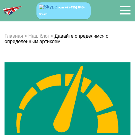
+7 (495) 646-
или
00-76
Главная
>
Наш блог
>
Давайте определимся с
определенным артиклем