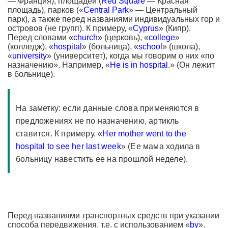
— Франция), площадей (
Red Square
— Красная
площадь), парков («
Central Park
» — Центральный
парк), а также перед названиями индивидуальных гор и
островов (не групп). К примеру, «
Cyprus
» (Кипр).
Перед словами «
church
» (церковь), «
college
»
(колледж), «
hospital
» (больница), «
school
» (школа),
«
university
» (университет), когда мы говорим о них «по
назначению». Например, «
He is in hospital
.» (Он лежит
в больнице).
На заметку: если данные слова применяются в
предложениях не по назначению, артикль
ставится. К примеру, «
Her mother went to the
hospital to see her last week
» (Ее мама ходила в
больницу навестить ее на прошлой неделе).
Перед названиями транспортных средств при указании
способа передвижения, т.е. с использованием «
by
».