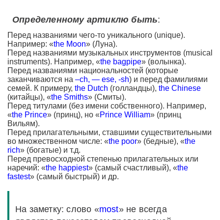
Определенному артиклю быть
:
Перед названиями чего-то уникального (unique).
Например: «
the Moon
» (Луна).
Перед названиями музыкальных инструментов (musical
instruments). Например, «
the bagpipe
» (волынка).
Перед названиями национальностей (которые
заканчиваются на
–ch, — ese, -sh
) и перед фамилиями
семей. К примеру,
the Dutch
(голландцы),
the Chinese
(китайцы), «
the Smiths
» (Смиты).
Перед титулами (без имени собственного). Например,
«
the Prince
» (принц), но «
Prince William
» (принц
Вильям).
Перед прилагательными, ставшими существительными
во множественном числе: «
the poor
» (бедные), «
the
rich
» (богатые) и т.д.
Перед превосходной степенью прилагательных или
наречий: «
the happiest
» (самый счастливый), «
the
fastest
» (самый быстрый) и др.
На заметку: слово «
most
» не всегда