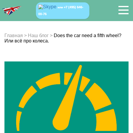
+7 (495) 646-
или
00-76
Главная
>
Наш блог
>
Does the car need a fifth wheel?
Или всё про колеса.