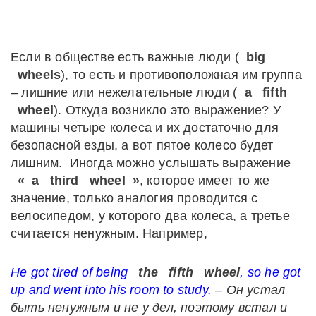
Если в обществе есть важные люди (
big
wheels
), то есть и противоположная им группа
– лишние или нежелательные люди (
a
fifth
wheel
). Откуда возникло это выражение? У
машины четыре колеса и их достаточно для
безопасной езды, а вот пятое колесо будет
лишним. Иногда можно услышать выражение
«
a
third
wheel
»
, которое имеет то же
значение, только аналогия проводится с
велосипедом, у которого два колеса, а третье
считается ненужным. Например,
He
got
tired
of
being
the
fifth
wheel
,
so
he
got
up
and
went
into
his
room
to
study
.
– Он устал
быть ненужным и не у дел, поэтому встал и