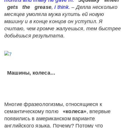
months and finally he gave in.
Squeaky
wheel
gets
the
grease
,
I
think
.
– Делла несколько
месяцев умоляла мужа купить ей новую
машину и в конце концов он уступил. Я
считаю, чем громче жалуешься, тем быстрее
добьёшься результата
.
Машины, колеса…
Многие фразеологизмы, относящиеся к
семантическому полю
«колеса»
, впервые
появились в американском варианте
английского языка. Почему? Потому что