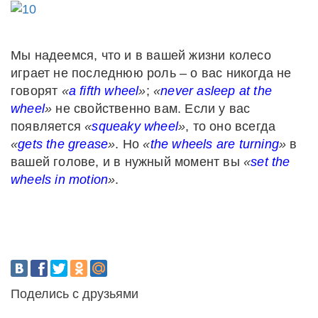
Мы надеемся, что и в вашей жизни колесо
играет не последнюю роль – о вас никогда не
говорят
«
a
fifth
wheel
»
;
«
never
asleep
at
the
wheel
»
не свойственно вам. Если у вас
появляется
«
squeaky
wheel
»
, то оно всегда
«
gets
the
grease
»
. Но
«
the wheels are turning
»
в
вашей голове, и в нужный момент вы
«
set the
wheels in motion
»
.
Поделись с друзьями