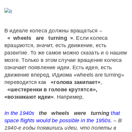
В идеале колеса должны вращаться –
«
wheels
are
turning
»
. Если колеса
вращаются, значит, есть движение, есть
развитие. То же самое можно сказать и о нашем
мозге. Только в этом случае вращение колеса
означает появление идеи. Есть идея, есть
движение вперед. Идиома «wheels are turning»
переводится как
«голова закипает»
,
«шестеренки в голове крутятся»,
«возникают идеи»
. Например,
In
the
1940
s
the
wheels
were
turning
that
space
flights
would
be
possible
in
the
1950
s
.
– В
1940-е годы появились идеи, что полеты в