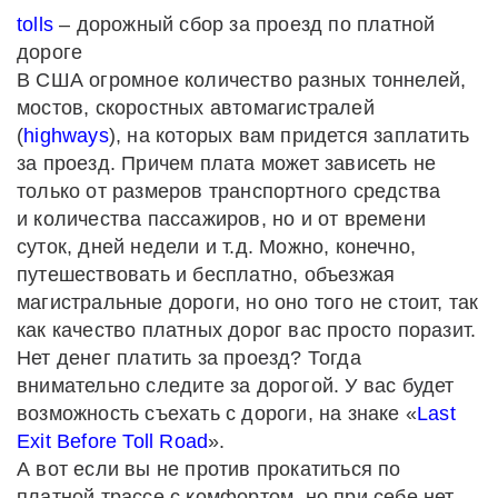
tolls
– дорожный сбор за проезд по платной
дороге
В США огромное количество разных тоннелей,
мостов, скоростных автомагистралей
(
highways
), на которых вам придется заплатить
за проезд. Причем плата может зависеть не
только от размеров транспортного средства
и количества пассажиров, но и от времени
суток, дней недели и т.д. Можно, конечно,
путешествовать и бесплатно, объезжая
магистральные дороги, но оно того не стоит, так
как качество платных дорог вас просто поразит.
Нет денег платить за проезд? Тогда
внимательно следите за дорогой. У вас будет
возможность съехать с дороги, на знаке «
Last
Exit Before Toll Road
».
А вот если вы не против прокатиться по
платной трассе с комфортом, но при себе нет