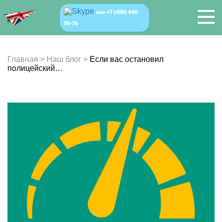
+7 (495) 646-
или
00-76
Главная
>
Наш блог
>
Если вас остановил
полицейский…