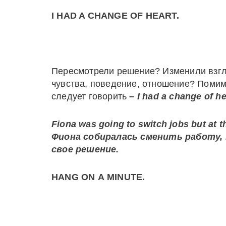
I HAD A CHANGE OF HEART.
Пересмотрели решение? Изменили взг
чувства, поведение, отношение? Поми
следует говорить
–
I
had
a
change
of
he
Fiona was going to switch jobs but at t
Фиона
собиралась
сменить
работу
,
свое решение.
HANG
ON
A
MINUTE.