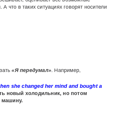
А что в таких ситуациях говорят носители
азать
«Я передумал»
. Например,
 then she changed her mind and bought a
ть новый холодильник, но потом
 машину.