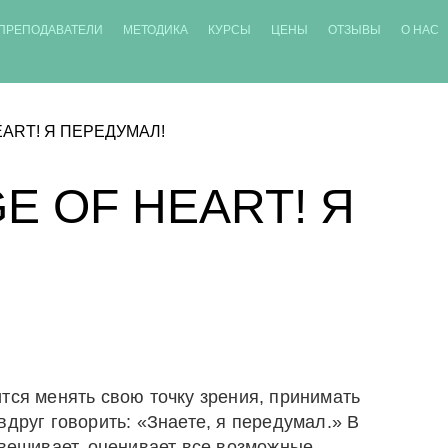
ПРЕПОДАВАТЕЛИ
МЕТОДИКА
КУРСЫ
ЦЕНЫ
ОТЗЫВЫ
О НАС
EART! Я ПЕРЕДУМАЛ!
GE OF HEART! Я
тся менять свою точку зрения, принимать
вдруг говорить: «Знаете, я передумал.» В
звешивает, оценивает все возможные