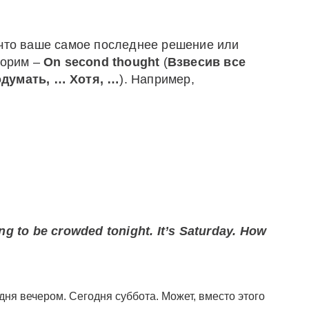
 что ваше самое последнее решение или
ворим –
On
second
thought
(
Взвесив все
одумать, … Хотя, …
). Например,
g to be crowded tonight. It’s Saturday. How
ня вечером. Сегодня суббота. Может, вместо этого