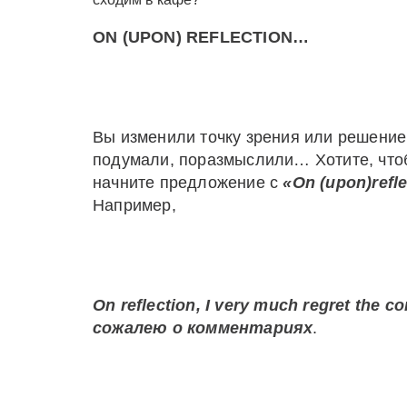
ON
(
UPON
)
REFLECTION
…
Вы изменили точку зрения или решени
подумали, поразмыслили… Хотите, чтоб
начните предложение с
«
On
(
upon
)
refl
Например,
On
reflection
,
I
very
much
regret
the
co
сожалею о комментариях
.