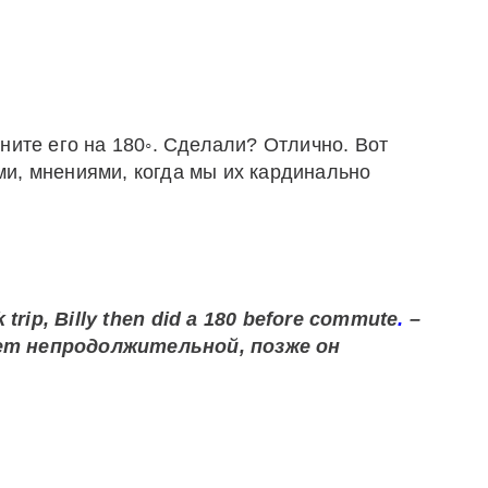
ните его на 180◦. Сделали? Отлично. Вот
и, мнениями, когда мы их кардинально
k
trip
,
Billy
then
did
a
180
before
commute
.
–
ет непродолжительной, позже он