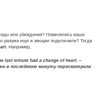
ляды или убеждения? Поменялись ваши
мо разума еще и эмоции подключили? Тогда
art
.
Например,
he last minute had a change of heart
.
–
но
в
последнюю
минуту пересмотрела