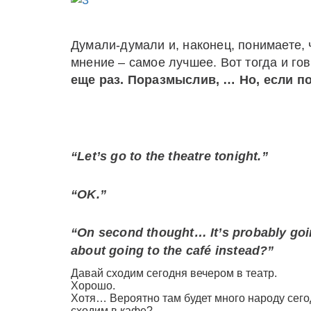
Думали-думали и, наконец, понимаете,
мнение – самое лучшее. Вот тогда и го
еще раз. Поразмыслив, … Но, если п
“
Let
’
s
go
to
the
theatre
tonight
.”
“OK.”
“On second thought… It’s probably goin
about going to the café instead?”
Давай сходим сегодня вечером в театр.
Хорошо.
Хотя… Вероятно там будет много народу сегод
сходим в кафе?