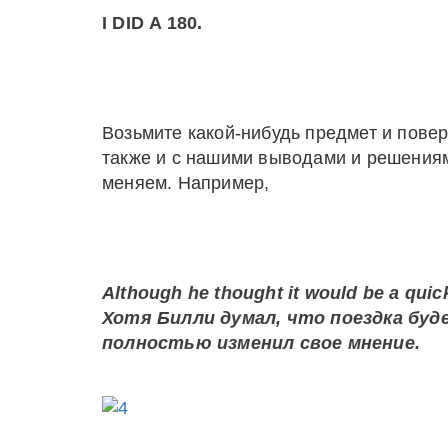
I
DID
A
180.
Возьмите какой-нибудь предмет и повер
также и с нашими выводами и решениям
меняем. Например,
Although
he
thought
it
would
be
a
quic
Хотя Билли думал, что поездка буд
полностью изменил свое мнение.