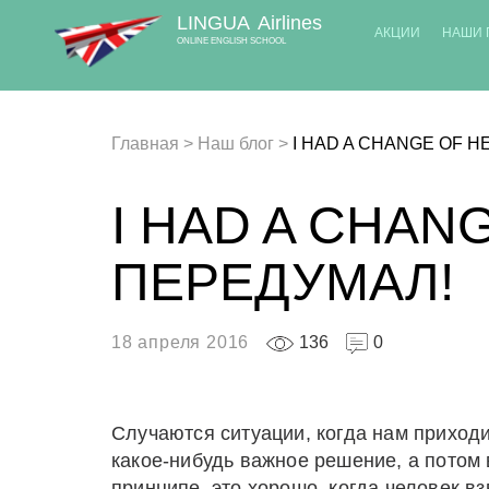
LINGUA
Airlines
АКЦИИ
НАШИ 
ONLINE ENGLISH SCHOOL
Главная
>
Наш блог
>
I HAD A CHANGE OF H
I HAD A CHAN
ПЕРЕДУМАЛ!
18 апреля 2016
136
0
Случаются ситуации, когда нам приходи
какое-нибудь важное решение, а потом 
принципе, это хорошо, когда человек в