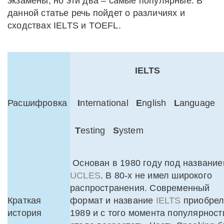
экзамены, но эти два – самые популярные. В
данной статье речь пойдет о различиях и
сходствах IELTS и TOEFL.
IELTS
Расшифровка
I
nternational
E
nglish
L
anguage
T
esting
S
ystem
Основан в 1980 году под названи
UCLES
. В 80-х не имел широкого
распространения. Современный
Краткая
формат и название
IELTS
приобрел
история
1989 и с того момента популярност