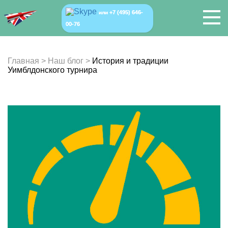
+7 (495) 646-
или
00-76
Главная
>
Наш блог
>
История и традиции
Уимблдонского турнира