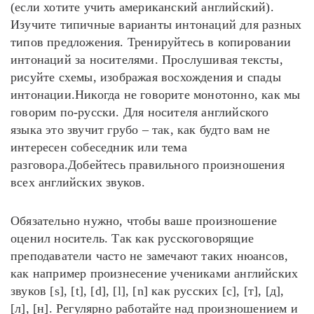
(если хотите учить американский английский).
Изучите типичные варианты интонаций для разных
типов предложения. Тренируйтесь в копировании
интонаций за носителями. Прослушивая тексты,
рисуйте схемы, изображая восхождения и спады
интонации.Никогда не говорите монотонно, как мы
говорим по-русски. Для носителя английского
языка это звучит грубо – так, как будто вам не
интересен собеседник или тема
разговора.Добейтесь правильного произношения
всех английских звуков.
Обязательно нужно, чтобы ваше произношение
оценил носитель. Так как русскоговорящие
преподаватели часто не замечают таких нюансов,
как например произнесение учениками английских
звуков [s], [t], [d], [l], [n] как русских [c], [т], [д],
[л], [н]. Регулярно работайте над произношением и