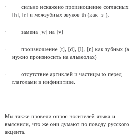
·
сильно искажено произношение согласных
[h], [r] и межзубных звуков th (как [з]),
·
замена [w] на [v]
·
произношение [t], [d], [l], [n] как зубных (а
нужно произносить на альвеолах)
·
отсутствие артиклей и частицы to перед
глаголами в инфинитиве.
Мы также провели опрос носителей языка и
выяснили, что же они думают по поводу русского
акцента.