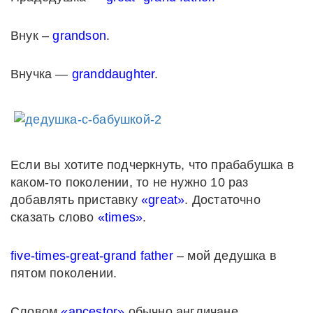
Внук –
grandson
.
Внучка —
granddaughter
.
Если вы хотите подчеркнуть, что прабабушка в
каком-то поколении, то не нужно 10 раз
добавлять приставку
«great»
. Достаточно
сказать слово
«times»
.
five-times-great-grand father
– мой дедушка в
пятом поколении.
Словом
«ancestor»
обычно англичане