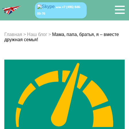
+7 (495) 646-
или
00-76
Главная
>
Наш блог
>
Мама, папа, братья, я – вместе
дружная семья!