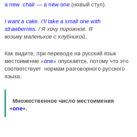
a new chair — a new one
(новый стул).
I want a cake. I’ll take a small one with
strawberries.
/
Я
хочу
пирожное
.
Я
возьму маленькое с клубникой.
Как видите, при переводе на русский язык
местоимение «
one
» опускается, потому что это
соответствует нормам разговорного русского
языка.
Множественное число местоимения
«
one
«.