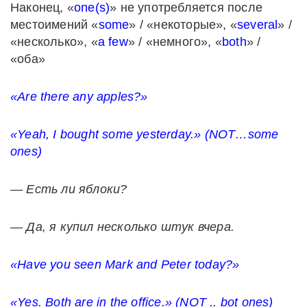
Наконец, «
one(s)
» не употребляется после
местоимений «
some
» / «некоторые», «
several
» /
«несколько», «
a few
» / «немного», «
both
» /
«оба»
«Are there any apples?»
«Yeah, I bought some yesterday.» (NOT…some
ones)
—
Есть
ли
яблоки
?
— Да, я купил несколько штук вчера.
«Have you seen Mark and Peter today?»
«Yes. Both are in the office.»
(NOT .. bot ones)