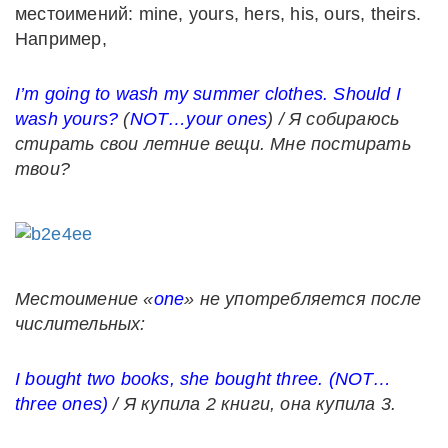
местоимений: mine, yours, hers, his, ours, theirs.
Например,
I’m going to wash my summer clothes. Should I
wash yours?
(
NOT…your ones
) / Я собираюсь
стирать свои летние вещи. Мне постирать
твои?
Местоимение «
one
» не употребляется после
числительных:
I bought two books, she bought three. (NOT…
three ones)
/ Я купила 2 книги, она купила 3.