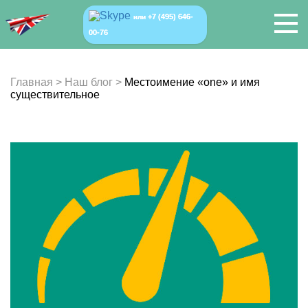
+7 (495) 646-
или
00-76
Главная
>
Наш блог
>
Местоимение «one» и имя
существительное