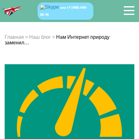
+7 (495) 646-
или
00-76
Главная
>
Наш блог
>
Нам Интернет природу
заменил…