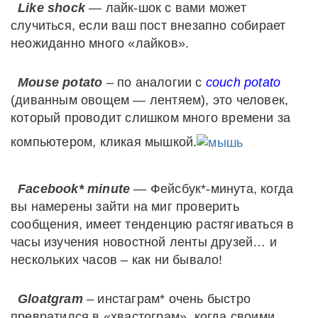
Like shock
— лайк-шок с вами может
случиться, если ваш пост внезапно собирает
неожиданно много «лайков».
Mouse potato
– по аналогии с
couch potato
(диванным овощем — лентяем), это человек,
который проводит слишком много времени за
компьютером, кликая мышкой.
Facebook* minute
— Фейсбук*-минута, когда
вы намерены зайти на миг проверить
сообщения, имеет тенденцию растягиваться в
часы изучения новостной ленты друзей… и
нескольких часов – как ни бывало!
Gloatgram
– инстаграм* очень быстро
превратился в «хвастограм», когда своими