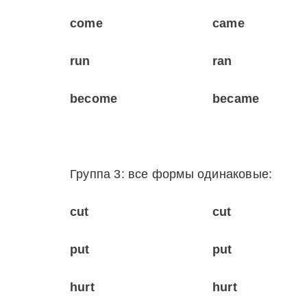
come
came
run
ran
become
became
Группа 3: все формы одинаковые:
cut
cut
put
put
hurt
hurt