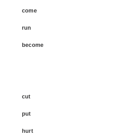
come
run
become
cut
put
hurt