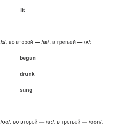
lit
к
/ɪ/
, во второй — /
æ
/, в третьей — /
ʌ
/:
begun
drunk
sung
/
oʊ
/, во второй — /
u:
/, в третьей — /
oʊn
/: