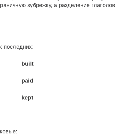
траничную зубрежку, а разделение глаголов
х последних:
built
paid
kept
аковые: