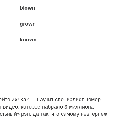
blown
grown
known
ойте их! Как — научит специалист номер
м видео, которое набрало 3 миллиона
ольный» рэп, да так, что самому невтерпеж