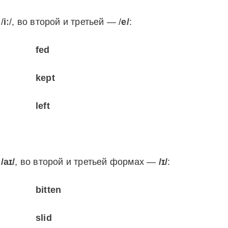
/
iː
/, во второй и третьей — /
e/
:
fed
kept
left
к
/aɪ/
, во второй и третьей формах —
/ɪ/
:
bitten
slid