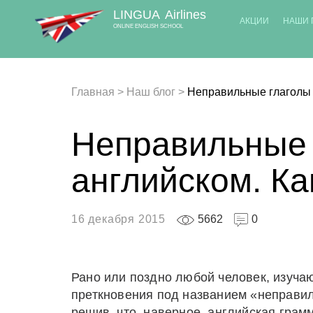
LINGUA
Airlines
АКЦИИ
НАШИ 
ONLINE ENGLISH SCHOOL
Главная
>
Наш блог
>
Неправильные глаголы 
Неправильные 
английском. Ка
16 декабря 2015
5662
0
Рано или поздно любой человек, изуча
преткновения под названием «неправиль
решив, что, наверное, английская грамм