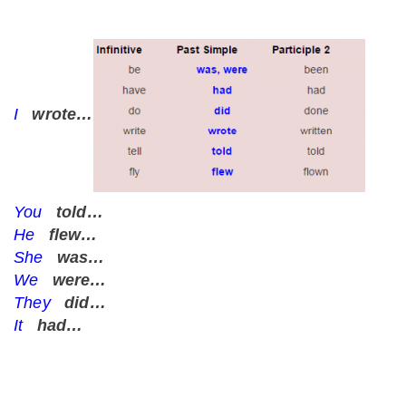
I
wrote…
You
told…
He
flew…
She
was…
We
were…
They
did…
It
had…