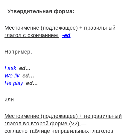
Утвердительная форма:
Местоимение (подлежащее) + правильный
глагол с окончанием
-ed
Например,
I ask
ed…
We liv
ed…
He play
ed…
или
Местоимение (подлежащее) + неправильный
глагол во второй форме (V2)
—
согласно таблице неправильных глаголов