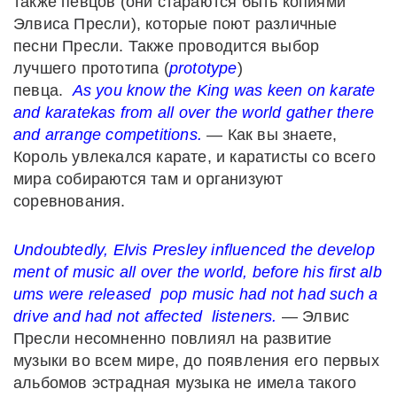
также певцов (они стараются быть копиями
Элвиса Пресли), которые поют различные
песни Пресли. Также проводится выбор
лучшего прототипа (
prototype
)
певца.
As
you
know
the
King
was
keen
on
karate
and
karatekas
from all
over
the
world
gather
there
and
arrange
competitions.
— Как вы знаете,
Король увлекался карате, и каратисты со всего
мира собираются там и организуют
соревнования.
Undoubtedly, Elvis
Presley
influenced
the
develop
ment
of
music
all
over
the
world, before
his
first alb
ums
were
released
pop
music
had
not
had
such
a
drive
and
had
not
affected
listeners.
— Элвис
Пресли несомненно повлиял на развитие
музыки во всем мире, до появления его первых
альбомов эстрадная музыка не имела такого