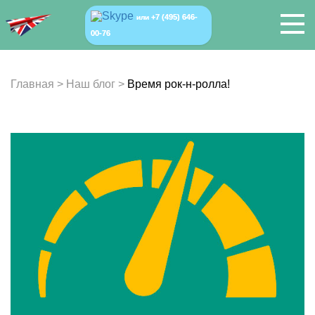
+7 (495) 646-
или
00-76
Главная
>
Наш блог
>
Время рок-н-ролла!