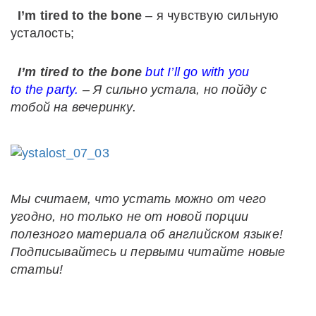
I’m tired to the bone
– я чувствую сильную
усталость;
I’m tired to the bone
but I’ll go with you
to the party.
–
Я
сильно
устала
,
но
пойду
с
тобой
на
вечеринку
.
Мы считаем, что устать можно от чего
угодно, но только не от новой порции
полезного материала об английском языке!
Подписывайтесь и первыми читайте новые
статьи!