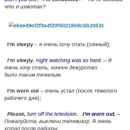
что я измотан?
I’m sleepy
– я очень хочу спать (сонный);
I’m sleepy
, night watching was so hard.
– Я
очень хочу спать, ночное дежурство
было таким тяжелым.
I’m worn out
– очень устал (после тяжелого
рабочего дня);
Please,
turn off the television.
I’m worn out.
–
Пожалуйста, выключи телевизор. Я очень
устал после работы.