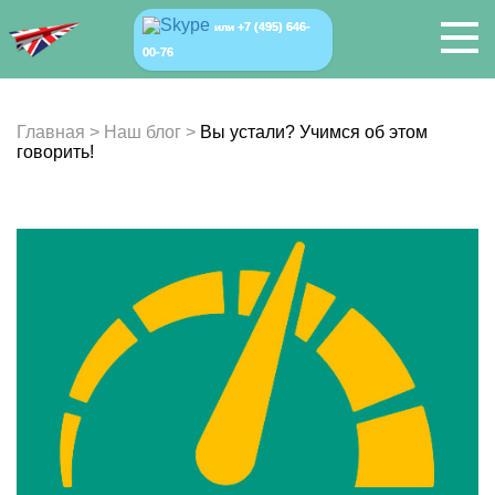
+7 (495) 646-
или
00-76
Главная
>
Наш блог
>
Вы устали? Учимся об этом
говорить!