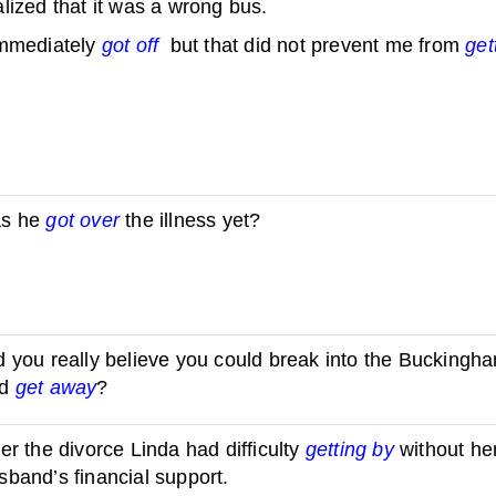
alized that it was a wrong bus.
immediately
got off
but that did not prevent me from
get
s he
got over
the illness yet?
d you really believe you could break into the Buckingh
nd
get away
?
ter the divorce Linda had difficulty
getting by
without he
sband’s financial support.