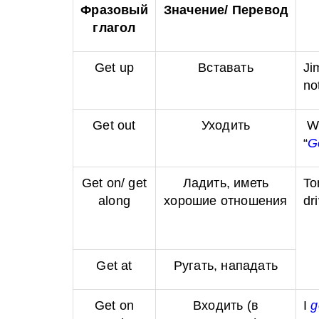
Фразовый
Значение/ Перевод
глагол
Get up
Вставать
J
no
Get out
Уходить
Wh
“
G
Get on/ get
Ладить, иметь
T
along
хорошие отношения
dr
Get at
Ругать, нападать
Get on
Входить (в
I
g