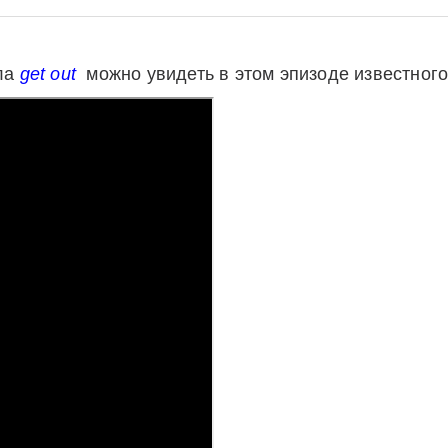
ла
get out
можно увидеть в этом эпизоде известного