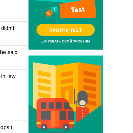
didn’t
he said
-in-law
tops I