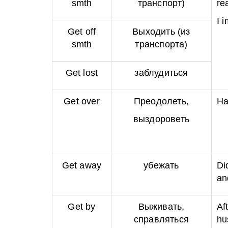
smth
транспорт)
re
I 
Get off
Выходить (из
smth
транспорта)
Get lost
заблудиться
Get over
Преодолеть,
Ha
выздороветь
Get away
убежать
Di
a
Get by
Выживать,
Af
справляться
hu