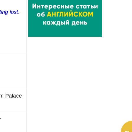
ting lost.
am Palace
r