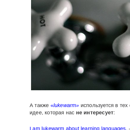
А также
«
lukewarm»
используется в тех 
идее, которая нас
не интересует
:
I am lukewarm about learning languages.