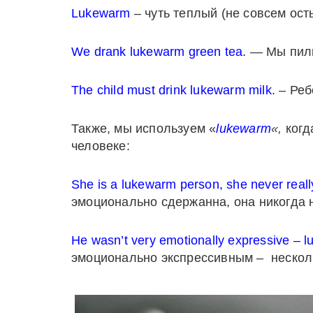
Lukewarm
– чуть теплый (не совсем ост
We drank lukewarm green tea.
— Мы пили
The child must drink lukewarm milk.
– Реб
Также, мы используем «
lukewarm
«,
когд
человеке:
She is a lukewarm person, she never real
эмоционально сдержанна, она никогда н
He wasn’t very emotionally expressive – l
эмоционально экспрессивным – несколь