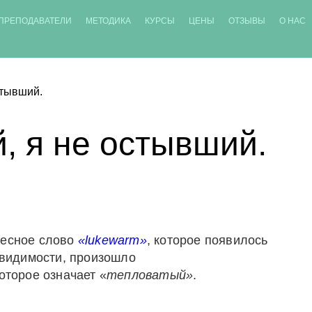
ПРЕПОДАВАТЕЛИ
МЕТОДИКА
КУРСЫ
ЦЕНЫ
ОТЗЫВЫ
О НАС
стывший.
й, я не остывший.
ресное слово
«lukewarm»
, которое появилось
й видимости, произошло
оторое означает «
тепловатый»
.