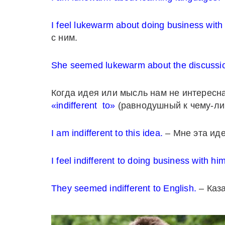
I feel lukewarm about doing business with
с ним.
She seemed lukewarm about the discussi
Когда идея или мысль нам не интересн
«indifferent to»
(равнодушный к чему-ли
I am indifferent to this idea.
– Мне эта иде
I feel indifferent to doing business with him
They seemed indifferent to English.
– Каза