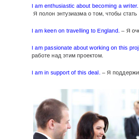
I am enthusiastic about becoming a writer.
Я полон энтузиазма о том, чтобы стать
I am keen on travelling to England.
– Я оч
I am passionate about working on this proj
работе над этим проектом.
I am in support of this deal.
– Я поддержив