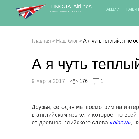
LINGUA
Airlines
АКЦИИ
НАШИ 
ONLINE ENGLISH SCHOOL
Главная
>
Наш блог
>
А я чуть теплый, я не о
А я чуть теплы
9 марта 2017
176
1
Друзья, сегодня мы посмотрим на инте
в английском языке
,
и которое, по все
от древнеанглийского слова
«
hleow»
,
к