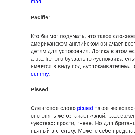
mad
.
Pacifier
Кто бы мог подумать, что такое сложно
американском английском означает все
детям для успокоения. Логика в этом е
а pacifier это буквально «успокаивател
имеется в виду под «успокаивателем».
dummy
.
Pissed
Сленговое слово
pissed
такое же ковар
оно опять же означает «злой, рассерже
чувствах: ярости, гневе. Но для британ
пьяный в стельку. Можете себе предста