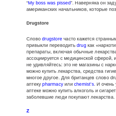
“
My boss was pissed
”. Наверняка он за
американских начальников, которые поз
Drugstore
Слово
drugstore
часто кажется странны
привыкли переводить
drug
как «наркоти
препараты, включая обычные лекарств
ассоциируется с медицинской сферой, 
не удивляйтесь: это не магазины с нар
можно купить лекарства, средства гигие
многое другое. Для британцев слово d
аптеку
pharmacy
или
chemist’s
. И очень
аптеке можно купить алкоголь и сигарет
заболевшие люди покупают лекарства. 
Z