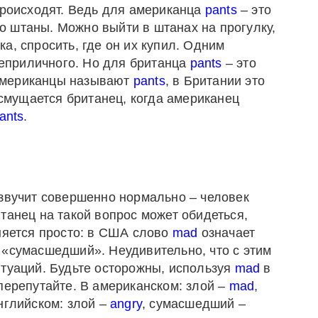
происходят. Ведь для американца
pants
– это
 штаны. Можно выйти в штанах на прогулку,
а, спросить, где он их купил. Одним
неприличного. Но для британца
pants
– это
о американцы называют
pants
, в Британии это
 смущается британец, когда американец
ants
.
звучит совершенно нормально – человек
танец на такой вопрос может обидеться,
няется просто: в США слово
mad
означает
 «сумасшедший». Неудивительно, что с этим
итуаций. Будьте осторожны, используя
mad
в
перепутайте. В американском: злой –
mad
,
английском: злой –
angry
, сумасшедший –