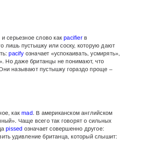
е и серьезное слово как
pacifier
в
го лишь пустышку или соску, которую дают
сть:
pacify
означает «успокаивать, усмирять»,
ь». Но даже британцы не понимают, что
 Они называют пустышку гораздо проще –
ное, как
mad
. В американском английском
нный». Чаще всего так говорят о сильных
ца
pissed
означает совершенно другое:
вить удивление британца, который слышит: