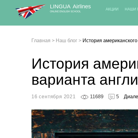
LINGUA
Airlines
АКЦИИ
НАШИ 
ONLINE ENGLISH SCHOOL
Главная
>
Наш блог
>
История американского
История амери
варианта англи
16 сентября 2021
11689
5
Диале