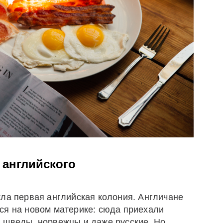
 английского
кла первая английская колония. Англичане
ся на новом материке: сюда приехали
 шведы, норвежцы и даже русские. Но