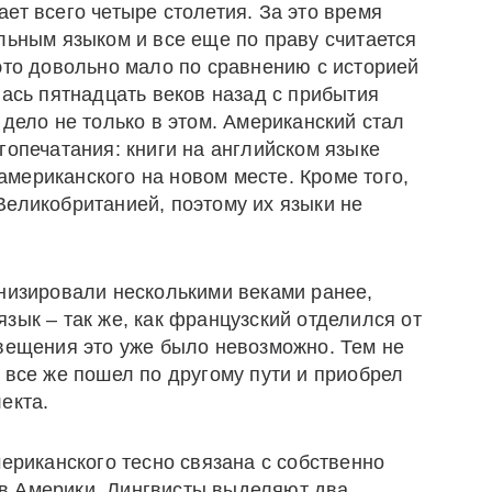
ет всего четыре столетия. За это время
льным языком и все еще по праву считается
это довольно мало по сравнению с историей
лась пятнадцать веков назад с прибытия
 дело не только в этом. Американский стал
гопечатания: книги на английском языке
мериканского на новом месте. Кроме того,
Великобританией, поэтому их языки не
онизировали несколькими веками ранее,
зык – так же, как французский отделился от
свещения это уже было невозможно. Тем не
 все же пошел по другому пути и приобрел
екта.
мериканского тесно связана с собственно
в Америки. Лингвисты выделяют два