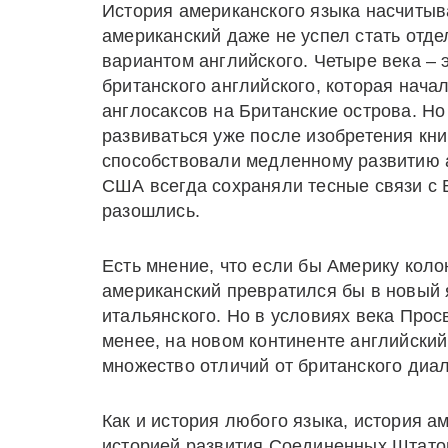
История американского языка насчитыва
американский даже не успел стать отде
вариантом английского. Четыре века – 
британского английского, которая нача
англосаксов на Британские острова. Но
развиваться уже после изобретения кни
способствовали медленному развитию а
США всегда сохраняли тесные связи с 
разошлись.
Есть мнение, что если бы Америку кол
американский превратился бы в новый я
итальянского. Но в условиях века Про
менее, на новом континенте английский
множество отличий от британского диал
Как и история любого языка, история а
историей развития Соединенных Штато