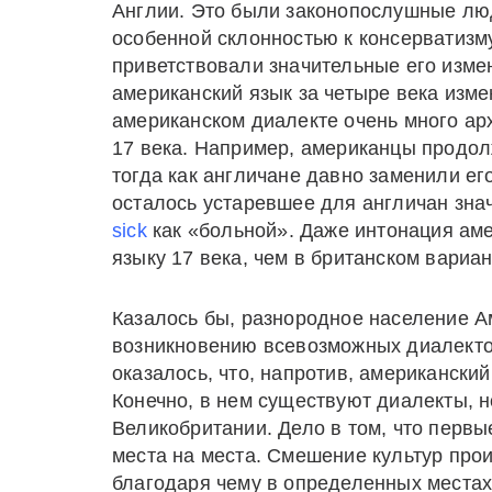
Англии. Это были законопослушные лю
особенной склонностью к консерватизму
приветствовали значительные его изме
американский язык за четыре века изме
американском диалекте очень много ар
17 века. Например, американцы продо
тогда как англичане давно заменили ег
осталось устаревшее для англичан зна
sick
как «больной». Даже интонация аме
языку 17 века, чем в британском вариан
Казалось бы, разнородное население А
возникновению всевозможных диалектов
оказалось, что, напротив, американски
Конечно, в нем существуют диалекты, но
Великобритании. Дело в том, что перв
места на места. Смешение культур про
благодаря чему в определенных места