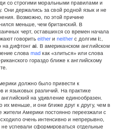
ди со строгими моральными правилами и
. Они держались за свой родной язык и не
нения. Возможно, по этой причине
нился меньше, чем британский. В
хаичных черт, оставшихся со времен начала
лжают говорить
either
и
neither
с долгим
i:
,
о на дифтонг
ai
. В американском английском
чение слова
mad
как «злиться» или слова
риканского гораздо ближе к английскому
те.
мерики должно было привести к
 и языковых различий. На практике
й английский на удивление единообразен.
 их меньше, и они ближе друг к другу, чем в
ые жители Америки постоянно переезжали с
исходило очень интенсивно и непрерывно,
х не успевали сформироваться отдельные