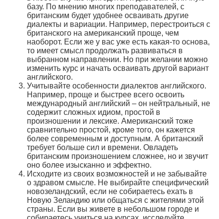
базу. По мнению многих преподавателей, с
британским будет удобнее осваивать другие
диалекты и вариации. Например, перестроиться с
британского на американский проще, чем
наоборот. Если же у вас уже есть какая-то основа,
то имеет смысл продолжать развиваться в
выбранном направлении. Но при желании можно
изменить курс и начать осваивать другой вариант
английского.
Учитывайте особенности диалектов английского.
Например, проще и быстрее всего освоить
международный английский – он нейтральный, не
содержит сложных идиом, простой в
произношении и лексике. Американский тоже
сравнительно простой, кроме того, он кажется
более современным и доступным. А британский
требует больше сил и времени. Овладеть
британским произношением сложнее, но и звучит
оно более изысканно и эффектно.
Исходите из своих возможностей и не забывайте
о здравом смысле. Не выбирайте специфический
новозеландский, если не собираетесь ехать в
Новую Зеландию или общаться с жителями этой
страны. Если вы живете в небольшом городе и
собираетесь учиться на курсах, исследуйте