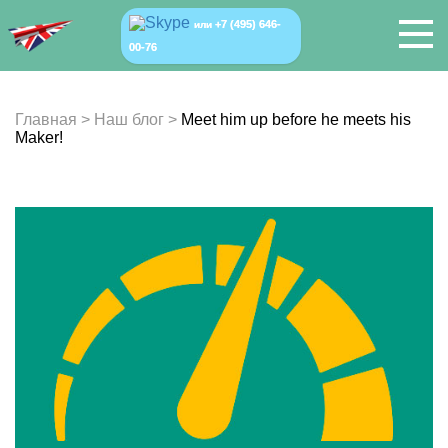
+7 (495) 646-
или
00-76
Главная
>
Наш блог
>
Meet him up before he meets his
Maker!