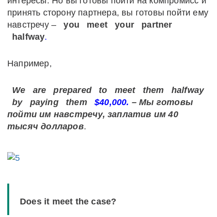
интересы. Но вы готовы пойти на компромисс и
принять сторону партнера, вы готовы пойти ему
навстречу –
you
meet
your
partner
halfway
.
Например,
We
are
prepared
to
meet
them
halfway
by
paying
them
$40,000.
– Мы готовы
пойти им навстречу, заплатив им 40
тысяч долларов
.
Does it meet the case?