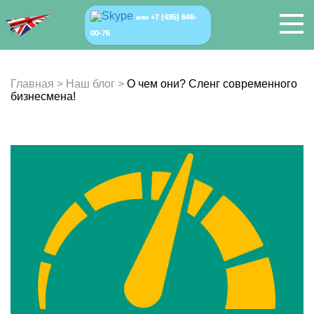
+7 (495) 646-
или
00-76
Главная
>
Наш блог
>
О чем они? Сленг современного
бизнесмена!