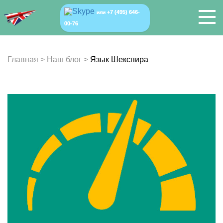
+7 (495) 646-
или
00-76
Главная
>
Наш блог
>
Язык Шекспира