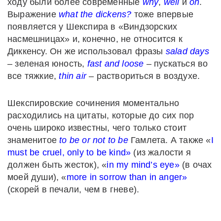
ходу были более современные
why
,
well
и
oh
.
Выражение
what the dickens?
тоже впервые
появляется у Шекспира в «Виндзорских
насмешницах» и, конечно, не относится к
Диккенсу. Он же использовал фразы
salad days
– зеленая юность,
fast and loose
– пускаться во
все тяжкие,
thin air
– раствориться в воздухе.
Шекспировские сочинения моментально
расходились на цитаты, которые до сих пор
очень широко известны, чего только стоит
знаменитое
to be or not to be
Гамлета. А также «
I
must be cruel, only to be kind»
(из жалости я
должен быть жесток), «
in my mind’s eye»
(в очах
моей души), «
more in sorrow than in anger»
(скорей в печали, чем в гневе).