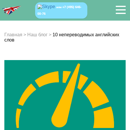
+7 (495) 646-
или
00-76
Главная
>
Наш блог
>
10 непереводимых английских
слов