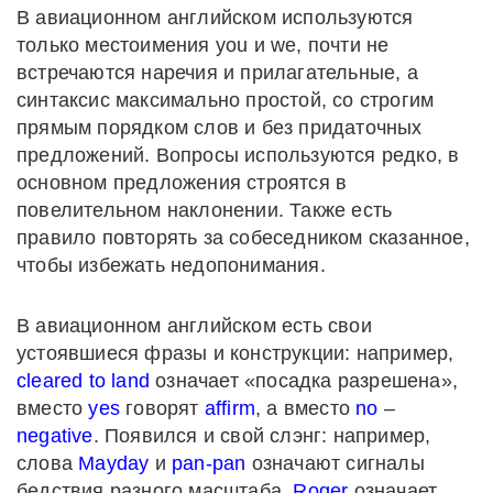
В авиационном английском используются
только местоимения you и we, почти не
встречаются наречия и прилагательные, а
синтаксис максимально простой, со строгим
прямым порядком слов и без придаточных
предложений. Вопросы используются редко, в
основном предложения строятся в
повелительном наклонении. Также есть
правило повторять за собеседником сказанное,
чтобы избежать недопонимания.
В авиационном английском есть свои
устоявшиеся фразы и конструкции: например,
cleared to land
означает «посадка разрешена»,
вместо
yes
говорят
affirm
, а вместо
no
–
negative
. Появился и свой слэнг: например,
слова
Mayday
и
pan-pan
означают сигналы
бедствия разного масштаба,
Roger
означает