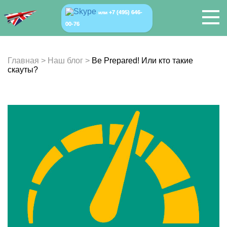
+7 (495) 646-
или
00-76
Главная
>
Наш блог
>
Be Prepared! Или кто такие
скауты?