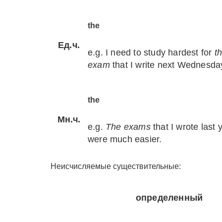
the
Ед.ч.
e.g. I need to study hardest for
t
exam
that I write next Wednesda
the
Мн.ч.
e.g.
The exams
that I wrote last 
were much easier.
Неисчисляемые существительные:
определенный