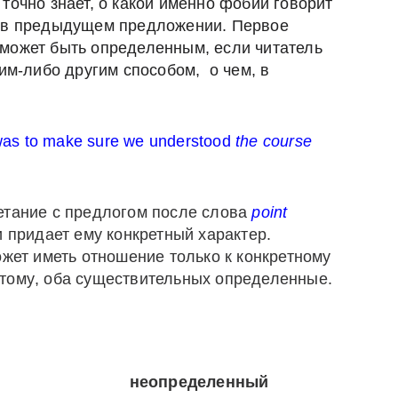
 точно знает
, о какой именно
фобии
говорит
 в
предыдущем предложении
.
Первое
может быть
определенным, если
читатель
им-либо другим способом, о чем, в
was to make sure we understood
the course
етание с предлогом после слова
point
и придает ему конкретный характер.
жет иметь отношение только к конкретному
этому
,
оба существительных определенные
.
неопределенный