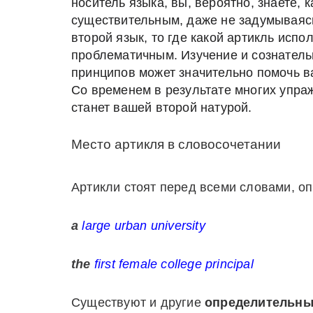
носитель языка
,
вы, вероятно,
знаете
, 
существительным
, даже не задумывая
второй
язык
, то где какой артикль исп
проблематичным. Изучение и сознател
принципов
может значительно помочь в
Со временем в результате многих упра
станет вашей второй натурой.
Место артикля в словосочетании
Артикли стоят перед всеми словами, 
a
large urban university
the
first female college principal
Существуют и другие
определительны