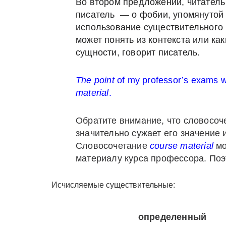
Во
втором предложении
,
читатель
писатель
— о фобии,
упомянутой
использование
существительного
может
понять из контекста
или как
сущности,
говорит
писатель
.
The point
of my professor’s exams 
material
.
Обратите внимание, что словосоч
значительно сужает его значение 
Словосочетание
course
material
мо
материалу курса профессора. По
Исчисляемые существительные:
определенный