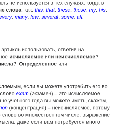
кль не используется в тех случаях
,
когда в
ые
слова
,
как
:
this
,
that
,
these
,
those
,
my
,
his
,
every
,
many
,
few
,
several
,
some
,
all
.
 артикль использовать, ответив на
ьное
исчисляемое
или
неисчисляемое
?
числа
?
Определенное
или
ляемым, если вы можете употребить его во
 слово
exam
(экзамен) – это исчисляемое
нце учебного года вы можете иметь, скажем,
tion
(концентрация) – неисчисляемое, потому
о слово во множественном числе, выражение
мысла, даже если вам потребуется много