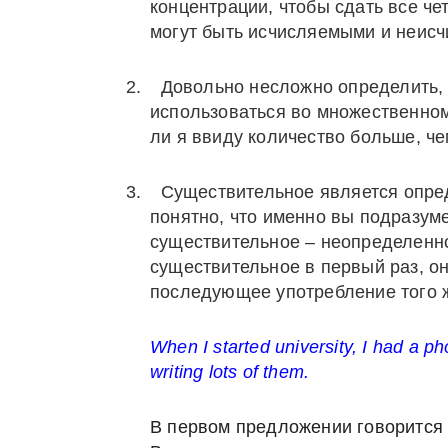
концентрации, чтобы сдать все ч
могут быть исчисляемыми и неис
2.
Довольно несложно определить, 
использоваться во множественном
ли я ввиду количество больше, че
3.
Существительное является опред
понятно, что именно вы подразуме
существительное – неопределенно
существительное в первый раз, о
последующее употребление того 
When I started university, I had a 
writing lots of them.
В первом предложении
говорится