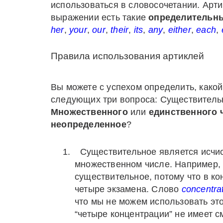
использоваться в словосочетании. Арти
выражении есть такие
определительн
her
,
your
,
our
,
their
,
its
,
any
,
either
,
each
,
Правила использования артиклей
Вы можете с успехом определить, какой
следующих три вопроса: Существител
Множественного
или
единственного
неопределенное
?
1.
Существительное является исчис
множественном числе. Например,
существительное, потому что в ко
четыре экзамена. Слово
concentra
что мы не можем использовать эт
“четыре концентрации” не имеет с