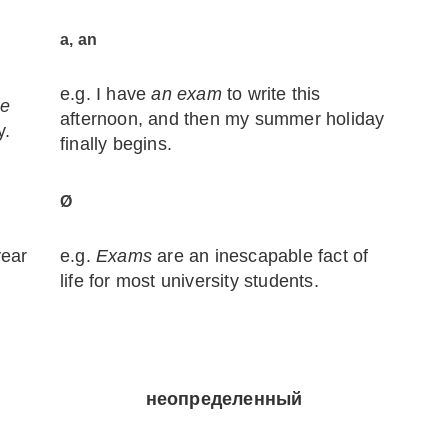
a, an
e.g. I have
an exam
to write this
he
afternoon, and then my summer holiday
y.
finally begins.
Ø
year
e.g.
Exams
are an inescapable fact of
life for most university students.
неопределенный