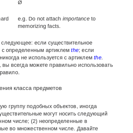
Ø
hard
e.g. Do not attach
importance
to
memorizing facts.
ь следующее: если существительное
я с определенным артиклем
the
; если
никогда не используется с артиклем
the
.
, вы всегда можете правильно использовать
правило.
ения класса предметов
ую группу подобных объектов, иногда
существительные могут носить следующий
нном числе; (2) неопределенные в
ные во множественном числе. Давайте