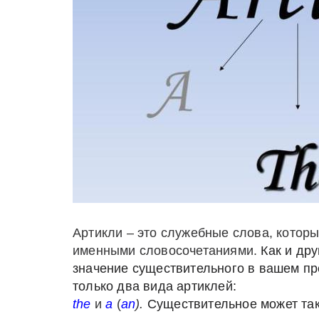
Артикли – это служебные слова, котор
именными словосочетаниями.
Как и дру
значение
существительного
в вашем
пр
только два вида артиклей:
the
и
a
(
an
).
Существительное
может та