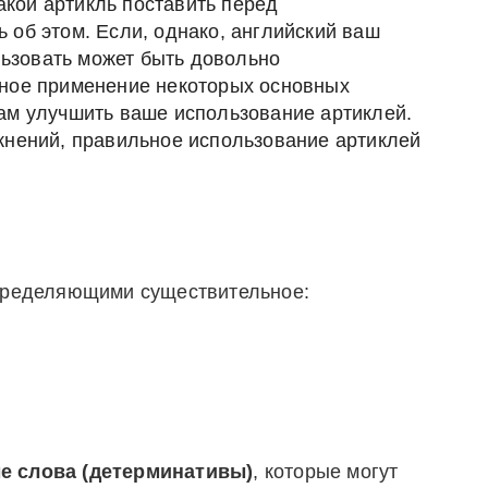
какой артикль поставить
перед
сь
об этом.
Если, однако
, английский
ваш
ользовать может быть довольно
ьное применение некоторых основных
ам улучшить
ваше использование
артиклей
.
жнений
,
правильное использование
артиклей
определяющими существительное:
е слова (детерминативы)
, которые могут