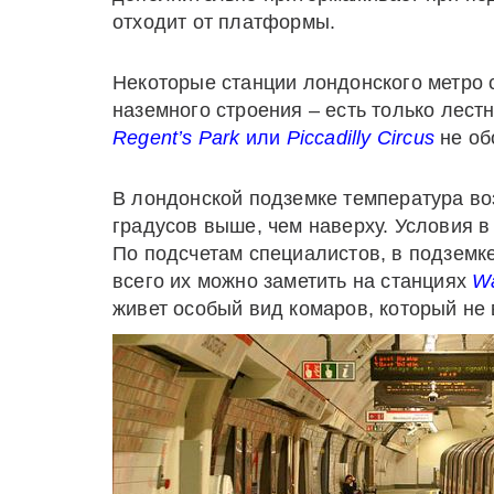
отходит от платформы.
Некоторые станции лондонского метро сл
наземного строения – есть только лест
Regent’
s
Park
или
Piccadilly
Circus
не об
В лондонской подземке температура во
градусов выше, чем наверху. Условия в
По подсчетам специалистов, в подзем
всего их можно заметить на станциях
Wa
живет особый вид комаров, который не 