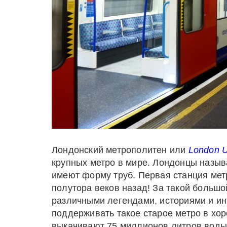
Лондонский метрополитен или
London
U
крупных метро в мире. Лондонцы назы
имеют форму труб. Первая станция мет
полутора веков назад! За такой большо
различными легендами, историями и и
поддерживать такое старое метро в хор
выкачивают 75 миллионов литров воды,