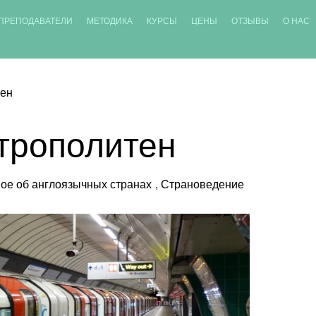
ПРЕПОДАВАТЕЛИ
МЕТОДИКА
КУРСЫ
ЦЕНЫ
ОТЗЫВЫ
О НАС
тен
трополитен
ое об англоязычных странах
,
Страноведение