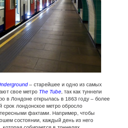
nderground
– старейшее и одно из самых
вают свое метро
The
Tube
, так как туннели
ро в Лондоне открылась в 1863 году – более
й срок лондонское метро обросло
нтересными фактами. Например, чтобы
ошем состоянии, каждый день из него
 которая собирается в тоннелях.