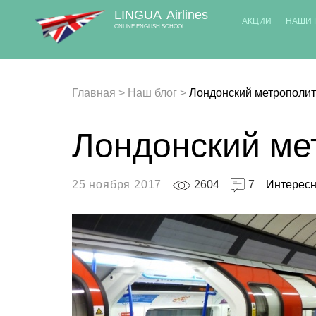
LINGUA
Airlines
АКЦИИ
НАШИ 
ONLINE ENGLISH SCHOOL
Главная
>
Наш блог
>
Лондонский метрополи
Лондонский ме
25 ноября 2017
2604
7
Интересн