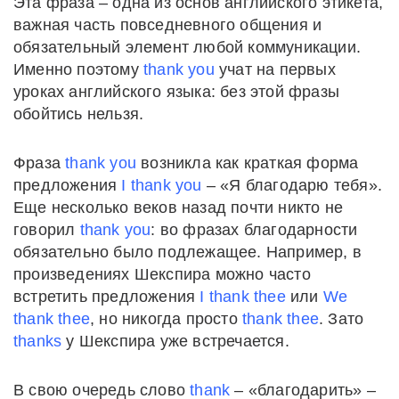
Эта фраза – одна из основ английского этикета,
важная часть повседневного общения и
обязательный элемент любой коммуникации.
Именно поэтому
thank you
учат на первых
уроках английского языка: без этой фразы
обойтись нельзя.
Фраза
thank you
возникла как краткая форма
предложения
I thank you
– «Я благодарю тебя».
Еще несколько веков назад почти никто не
говорил
thank you
: во фразах благодарности
обязательно было подлежащее. Например, в
произведениях Шекспира можно часто
встретить предложения
I thank thee
или
We
thank thee
, но никогда просто
thank thee
. Зато
thanks
у Шекспира уже встречается.
В свою очередь слово
thank
– «благодарить» –