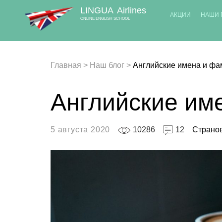
LINGUA
Airlines
АКЦИИ
НАШИ 
ONLINE ENGLISH SCHOOL
Главная
>
Наш блог
>
Английские имена и ф
Английские им
5 августа 2020
10286
12
Страно