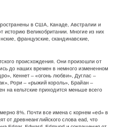
пространены в США, Канаде, Австралии и
ют историю Великобритании. Многие из них
инские, французские, скандинавские,
тского происхождения. Они произошли от
лись до наших времен в немного измененном
дро», Кеннет – «огонь любви», Дуглас –
ак», Рори – «рыжий король», Брайан –
ен на кельтские приходится меньше всего
мерно 8%. Почти все имена с корнем «ed» в
ят от древнеанглийского слова ead, что
ена Edgar, Edward, Edmund и сокращения от