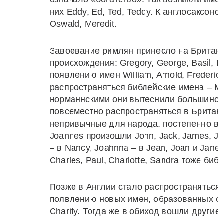
них Eddy, Ed, Ted, Teddy. К англосаксонс
Oswald, Meredit.
Завоевание римлян принесло на Британ
происхождения: Gregory, George, Basil,
появлению имен William, Arnold, Frederi
распространяться библейские имена – M
норманнскими они вытеснили большинст
повсеместно распространяться в Брита
непривычные для народа, постепенно в
Joannes произошли John, Jack, James, J
– в Nancy, Joahnna – в Jean, Joan и Jane
Charles, Paul, Charlotte, Sandra тоже б
Позже в Англии стало распространяться
появлению новых имен, образованных от
Charity. Тогда же в обиход вошли други