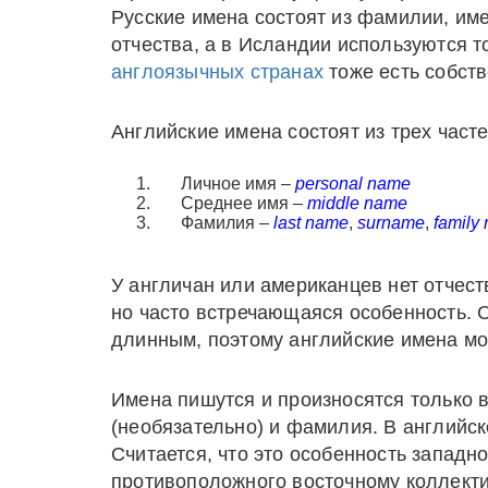
Русские имена состоят из фамилии, имен
отчества, а в Исландии используются т
англоязычных странах
тоже есть собств
Английские имена состоят из трех часте
Личное имя –
personal name
Среднее имя –
middle name
Фамилия –
last name
,
surname
,
family
У англичан или американцев нет отчест
но часто встречающаяся особенность. 
длинным, поэтому английские имена мо
Имена пишутся и произносятся только в
(необязательно) и фамилия. В английск
Считается, что это особенность западн
противоположного восточному коллекти