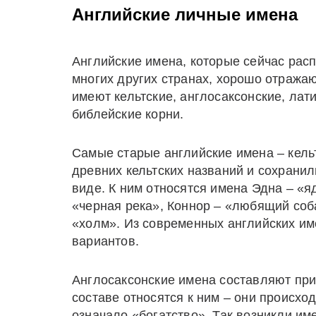
Английские личные имена
Английские имена, которые сейчас рас
многих других странах, хорошо отража
имеют кельтские, англосаксонские, лат
библейские корни.
Самые старые английские имена – кель
древних кельтских названий и сохрани
виде. К ним относятся имена Эдна – «я
«черная река», Коннор – «любящий соб
«холм». Из современных английских им
вариантов.
Англосаксонские имена составляют при
составе относятся к ним – они происход
означало «богатство». Так возникли им