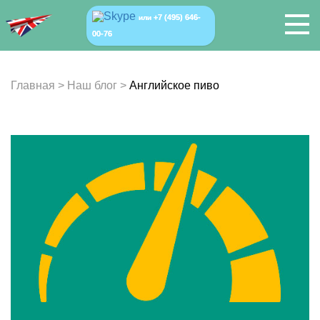
+7 (495) 646-
или
00-76
Главная
>
Наш блог
>
Английское пиво