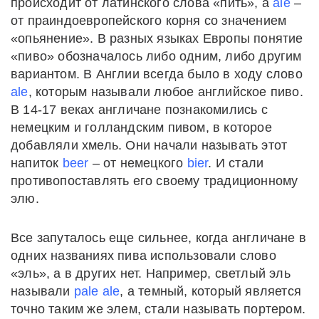
происходит от латинского слова «пить», а
ale
–
от праиндоевропейского корня со значением
«опьянение». В разных языках Европы понятие
«пиво» обозначалось либо одним, либо другим
вариантом. В Англии всегда было в ходу слово
ale
, которым называли любое английское пиво.
В 14-17 веках англичане познакомились с
немецким и голландским пивом, в которое
добавляли хмель. Они начали называть этот
напиток
beer
– от немецкого
bier
. И стали
противопоставлять его своему традиционному
элю.
Все запуталось еще сильнее, когда англичане в
одних названиях пива использовали слово
«эль», а в других нет. Например, светлый эль
называли
pale ale
, а темный, который является
точно таким же элем, стали называть портером.