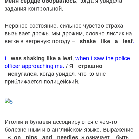
меня сердце оборвалось
, когда я увидела
задания контрольной.
Нервное состояние, сильное чувство страха
вызывает дрожь. Мы дрожим, словно листик на
ветке в ветреную погоду –
shake
like
a
leaf
.
I
was shaking like a leaf
, when I saw the police
officer approaching me.
/ Я
страшно
испугался
, когда увидел, что ко мне
приближается полицейский.
Иголки и булавки ассоциируются с чем-то
болезненным и в английском языке. Выражение
«
on
pins
and
needles
»
означает – быть