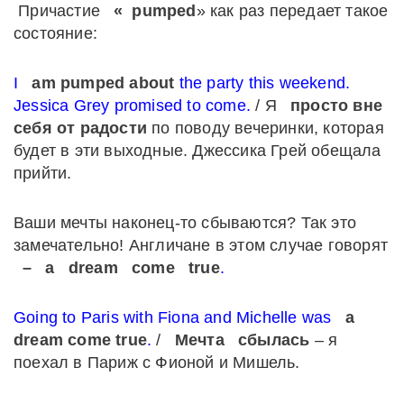
Причастие
«
pumped
» как раз передает такое
состояние:
I
am pumped about
the party this weekend.
Jessica Grey promised to come.
/ Я
просто вне
себя от радости
по поводу вечеринки, которая
будет в эти выходные. Джессика Грей обещала
прийти.
Ваши мечты наконец-то сбываются? Так это
замечательно! Англичане в этом случае говорят
–
a
dream
come
true
.
Going to Paris with Fiona and Michelle was
a
dream come true
.
/
Мечта
сбылась
– я
поехал в Париж с Фионой и Мишель.