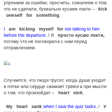
упрекаем за ошибки, просчеты, сожалеем о том,
что не сделали, буквально кусаем локти –
kick
oneself
for
something
.
I
am
kicking
myself
for
not talking to him
before the departure.
/ Я
просто кусаю локти,
потому что не поговорила с ним перед
отправлением.
Случается, что люди трусят, когда душа уходит
в пятки или сердце сжимает тревога при мысли
о том, что произойдет –
heart
sink
.
My
heart
sank
when I saw the quiz tasks.
/
У