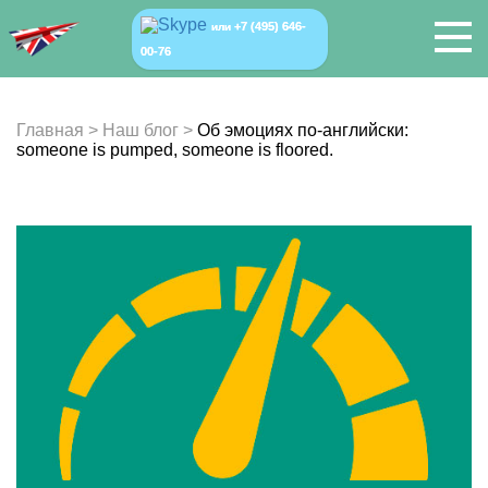
+7 (495) 646-
или
00-76
Главная
>
Наш блог
>
Об эмоциях по-английски:
someone is pumped, someone is floored.