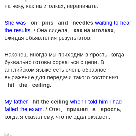
на чеку, как на иголках, нервничать.
She was
on
pins
and
needles
waiting to hear
the results.
/ Она сидела,
как на иголках
,
ожидая объявления результатов.
Наконец, иногда мы приходим в ярость, когда
буквально готовы сорваться с цепи. В
английском языке есть очень образное
выражение для передачи такого состояния –
hit
the
ceiling
.
My father
hit the ceiling
when I told him I had
failed the exam.
/ Отец
пришел
в
ярость
,
когда я сказал ему, что не сдал экзамен.