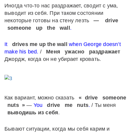
Иногда что-то нас раздражает, сводит с ума,
выводит из себя. При таком состоянии
некоторые готовы на стену лезть
—
drive
someone
up
the
wall
.
It
drives me up the wall
when George doesn’t
make his bed.
/
Меня
ужасно
раздражает
Джордж, когда он не убирает кровать.
Как вариант, можно сказать
«
drive
someone
nuts
»
—
You
drive
me
nuts
.
/ Ты меня
выводишь из себя
.
Бывают ситуации, когда мы себя карим и