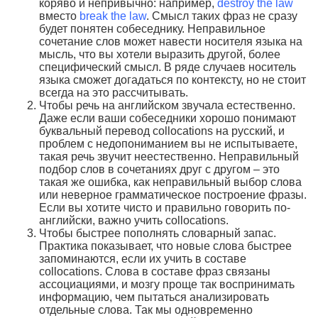
коряво и непривычно: например,
destroy the law
вместо
break the law
. Смысл таких фраз не сразу
будет понятен собеседнику. Неправильное
сочетание слов может навести носителя языка на
мысль, что вы хотели выразить другой, более
специфический смысл. В ряде случаев носитель
языка сможет догадаться по контексту, но не стоит
всегда на это рассчитывать.
Чтобы речь на английском звучала естественно.
Даже если ваши собеседники хорошо понимают
буквальный перевод collocations на русский, и
проблем с недопониманием вы не испытываете,
такая речь звучит неестественно. Неправильный
подбор слов в сочетаниях друг с другом – это
такая же ошибка, как неправильный выбор слова
или неверное грамматическое построение фразы.
Если вы хотите чисто и правильно говорить по-
английски, важно учить collocations.
Чтобы быстрее пополнять словарный запас.
Практика показывает, что новые слова быстрее
запоминаются, если их учить в составе
collocations. Слова в составе фраз связаны
ассоциациями, и мозгу проще так воспринимать
информацию, чем пытаться анализировать
отдельные слова. Так мы одновременно