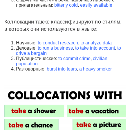
прилагательным:
bitterly cold
,
easily available
Коллокации также классифицируют по стилям,
в которых они используются в языке:
Научные:
to conduct research
,
to analyze data
Деловые:
to run a business
,
to take into account
,
to
drive a bargain
Публицистические:
to commit crime
,
civilian
population
Разговорные:
burst into tears
,
a heavy smoker