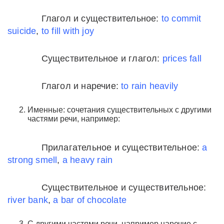
Глагол и существительное:
to commit
suicide
,
to fill with joy
Существительное и глагол:
prices fall
Глагол и наречие:
to rain heavily
Именные: сочетания существительных с другими
частями речи, например:
Прилагательное и существительное:
a
strong smell
,
a heavy rain
Существительное и существительное:
river bank
,
a bar of chocolate
С другими частями речи, например наречие с