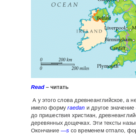
Read
– читать
А у этого слова древнеанглийское, а н
имело форму
raedan
и другое значение 
до пришествия христиан, древнеанглий
деревянных дощечках. Эти тексты наз
Окончание
—
s
со временем отпало, ф