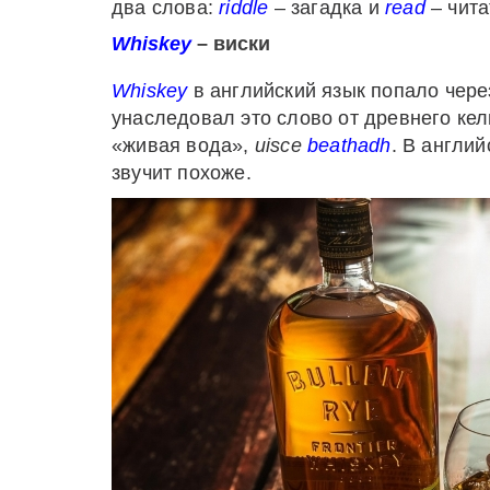
два слова:
riddle
– загадка и
read
– чита
Whiskey
– виски
Whiskey
в английский язык попало чере
унаследовал это слово от древнего кел
«живая вода»,
uisce
beathadh
. В англи
звучит похоже.