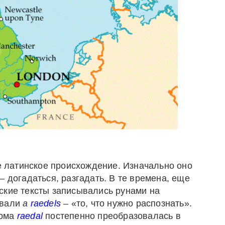
е латинское происхождение. Изначально оно
– догадаться, разгадать. В те времена, еще
ские тексты записывались рунами на
ывали
a
raedels
– «то, что нужно распознать».
орма
raedal
постепенно преобразовалась в