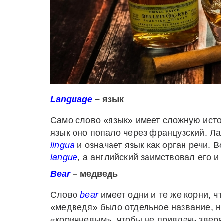
Language
– язык
Само слово «язык» имеет сложную истор
язык оно попало через французский. Ла
lingua
и означает язык как орган речи. 
langue
, а английский заимствовал его 
Bear
– медведь
Слово
bear
имеет одни и те же корни, ч
«медведя» было отдельное название, но
«коричневым», чтобы не привлечь зверя