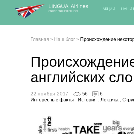
LINGUA
Airlines
АКЦИИ
НАШИ 
ONLINE ENGLISH SCHOOL
Главная
>
Наш блог
>
Происхождение некотор
Происхождение
английских сло
22 ноября 2017
56
6
Интересные факты
,
История
,
Лексика
,
Стру