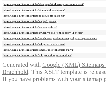
https://lingua-airlines.ru/articles/oh-my-god-ili-kakreagirovat-na-novosti/
https://lingua-airlines.ru/articles/virazenie-drama-queen/
https://lingua-airlines.ru/articles/ne-zabud-pro-make-up/
https://lingua-airlines.ru/articles/angliyskiy-sleng/
https://lingua-airlines.ru/articles/noch-gaya-foxa/
https://lingua-airlines.ru/articles/izvineniye-delo-tonkoe-sorry-ili-excuse/
https://lingua-airlines.ru/articles/razlichnue-sposobu-virazeniya-bydyschego-vremeni/
https://lingua-airlines.ru/articles/kak-pojavilos-slovo-ok/
https://lingua-airlines.ru/articles/samaya-upotrebljaemaja-bukva/
https://lingua-airlines.ru/articles/kak-yznat-dorogy-v-londone/
Generated with
Google (XML) Sitemaps G
Brachhold
. This XSLT template is releas
If you have problems with your sitemap p