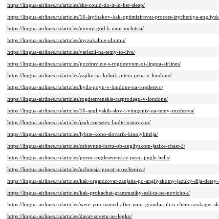
https://lingua-airlines.ru/articles/she-could-do-it-in-her-sleep/
https://lingua-airlines.ru/articles/10-layfhakov-kak-optimizirovat-process-izycheniya-angliys
https://lingua-airlines.ru/articles/novuy-god-k-nam-mchitsja/
https://lingua-airlines.ru/articles/myzukalnie-idiomu/
https://lingua-airlines.ru/articles/variazii-na-temy-to-live/
https://lingua-airlines.ru/articles/pozdravleie-s-rogdestvom-ot-lingua-airlines/
https://lingua-airlines.ru/articles/zapliv-na-kybok-pitera-pena-v-londone/
https://lingua-airlines.ru/articles/kyda-poyti-v-londone-na-rogdestvo/
https://lingua-airlines.ru/articles/rogdestvenskie-rasprodagu-v-londone/
https://lingua-airlines.ru/articles/10-angliyskih-slov-i-virageniy-na-temy-rozdestva/
https://lingua-airlines.ru/articles/jzuk-socsetey-budte-ostoroznu/
https://lingua-airlines.ru/articles/lybite-kono-slovarik-kinolybitelja/
https://lingua-airlines.ru/articles/zabavnue-factu-ob-angliyskom-jazike-chast-2/
https://lingua-airlines.ru/articles/poem-rogdestvenskie-pesni-jingle-bells/
https://lingua-airlines.ru/articles/uchimsja-prosit-proscheniya/
https://lingua-airlines.ru/articles/kak-organizovat-zanjatie-po-angliyskomy-jazuky-dlja-detey-
https://lingua-airlines.ru/articles/kak-prokachat-grammatiky-esli-tu-ne-novichok/
https://lingua-airlines.ru/articles/were-you-named-after-your-grandpa-ili-o-chem-rasskaget-s
https://lingua-airlines.ru/articles/davat-sovetu-ne-legko/