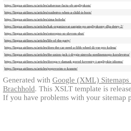
https://lingua-airlines.ru/articles/zabavnue-factu-ob-angliyskom/
https://lingua-airlines.ru/articles/rozdestvo-when-a-child-is-born/
https://lingua-airlines.ru/articles/zima-holoda/
https://lingua-airlines.ru/articles/kak-organizovat-zanjatie-po-angliyskomy-dlja-detey-2/
https://lingua-airlines.ru/articles/ostorogno-so-slovom-shut/
https://lingua-airlines.ru/articles/life-of-the-party/
https://lingua-airlines.ru/articles/does-the-car-need-a-fifth-wheel-ili-vse-pro-kolesa/
https://lingua-airlines.ru/articles/the-union-jack-i-drygie-simvolu-soedinennogo-korolevstva/
https://lingua-airlines.ru/articles/doroga-v-damask-gorod-koventry-i-angliyskie-idiomu/
https://lingua-airlines.ru/articles/pogovorim-o-krasote/
Generated with
Google (XML) Sitemaps G
Brachhold
. This XSLT template is releas
If you have problems with your sitemap p